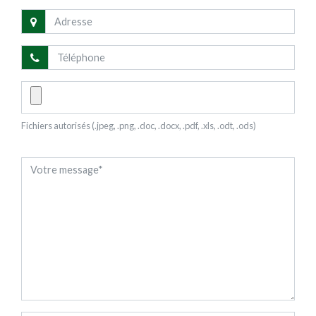
Fichiers autorisés (.jpeg, .png, .doc, .docx, .pdf, .xls, .odt, .ods)